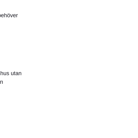
behöver
shus utan
ån