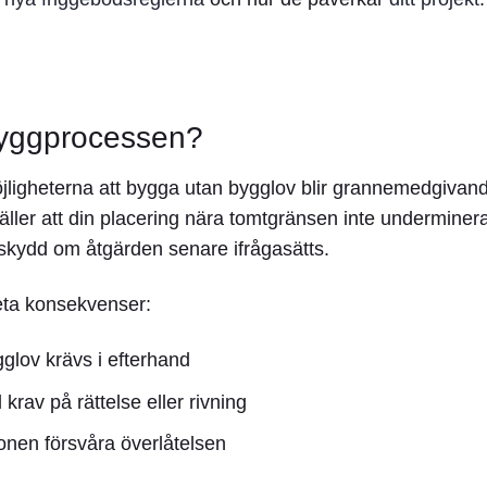
 byggprocessen?
möjligheterna att bygga utan bygglov blir grannemedgivan
ller att din placering nära tomtgränsen inte underminer
skydd om åtgärden senare ifrågasätts.
reta konsekvenser:
glov krävs i efterhand
krav på rättelse eller rivning
tionen försvåra
överlåtelsen