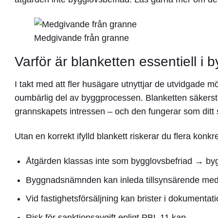
Medgivande från granne
Varför är blanketten essentiell i
I takt med att fler husägare utnyttjar de utvidgade 
oumbärlig del av byggprocessen. Blanketten säkerstä
grannskapets intressen – och den fungerar som ditt 
Utan en korrekt ifylld blankett riskerar du flera konk
Åtgärden klassas inte som bygglovsbefriad →
byg
Byggnadsnämnden kan inleda
tillsynsärende
med 
Vid fastighetsförsäljning kan brister i dokumenta
Risk för
sanktionsavgift
enligt PBL 11 kap.