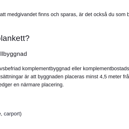
att medgivandet finns och sparas, är det också du som 
lankett?
llbyggnad
ovsbefriad komplementbyggnad eller komplementbostad
utsättningar är att byggnaden placeras minst 4,5 meter fr
medger en närmare placering
.
e,
carport
)