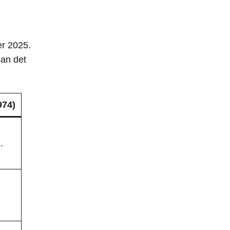
er 2025.
lan det
974)
.