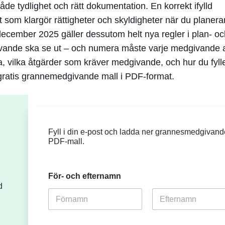
åde tydlighet och rätt dokumentation. En korrekt ifylld
t som klargör rättigheter och skyldigheter när du planera
december 2025
gäller dessutom helt nya regler i plan- o
vande ska se ut – och numera måste varje medgivande
, vilka åtgärder som kräver medgivande, och hur du fylle
gratis
grannemedgivande mall
i PDF-format.
Fyll i din e‑post och ladda ner grannesmedgivand
PDF‑mall.
För- och efternamn
d
Först
Sist