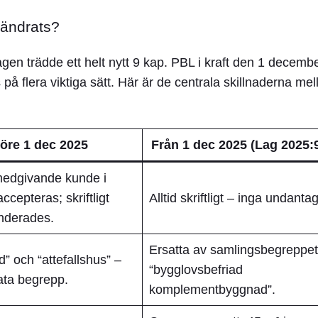
 ändrats?
lagen
trädde ett helt nytt 9 kap. PBL i kraft den 1 decemb
flera viktiga sätt. Här är de centrala skillnaderna mel
öre 1 dec 2025
Från 1 dec 2025 (Lag 2025:
medgivande kunde i
accepteras; skriftligt
Alltid skriftligt
– inga undantag
derades.
Ersatta av samlingsbegreppet
” och “attefallshus” –
“bygglovsbefriad
ata begrepp.
komplementbyggnad”
.