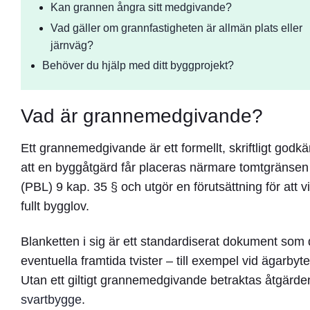
Kan grannen ångra sitt medgivande?
Vad gäller om grannfastigheten är allmän plats eller
järnväg?
Behöver du hjälp med ditt byggprojekt?
Vad är grannemedgivande?
Ett
grannemedgivande
är ett formellt, skriftligt go
att en byggåtgärd får placeras närmare tomtgränsen
(PBL) 9 kap. 35 §
och utgör en förutsättning för att 
fullt bygglov.
Blanketten i sig är ett standardiserat dokument som 
eventuella framtida tvister – till exempel vid ägarb
Utan ett giltigt grannemedgivande betraktas åtgärden
svartbygge
.