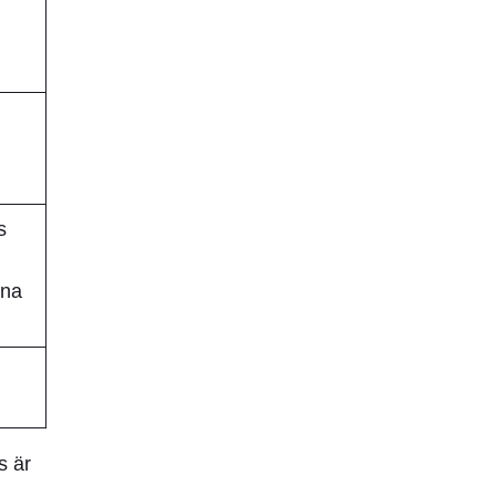
s
mna
s är