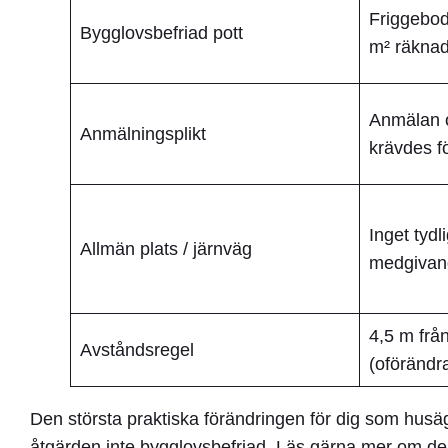
Friggebod
Bygglovsbefriad pott
m² räknad
Anmälan 
Anmälningsplikt
krävdes fö
Inget tydli
Allmän plats / järnväg
medgivan
4,5 m frå
Avståndsregel
(oförändr
Den största praktiska förändringen för dig som hus
åtgärden inte bygglovsbefriad. Läs gärna mer om d