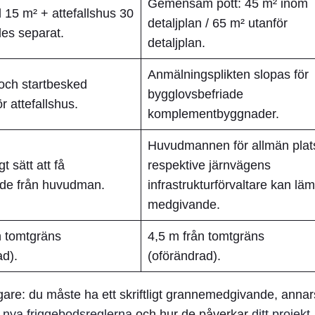
Gemensam pott:
45 m² inom
 15 m² + attefallshus 30
detaljplan
/
65 m² utanför
es separat.
detaljplan
.
Anmälningsplikten slopas
för
och startbesked
bygglovsbefriade
r attefallshus.
komplementbyggnader.
Huvudmannen
för allmän plat
gt sätt att få
respektive
järnvägens
de från huvudman.
infrastrukturförvaltare
kan lä
medgivande.
n tomtgräns
4,5 m från tomtgräns
ad).
(oförändrad).
ägare:
du måste ha ett skriftligt grannemedgivande
, annar
e
nya friggebodsreglerna
och hur de påverkar
ditt projekt
.