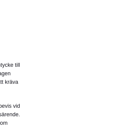
ycke till
lagen
tt kräva
bevis vid
nsärende.
 som