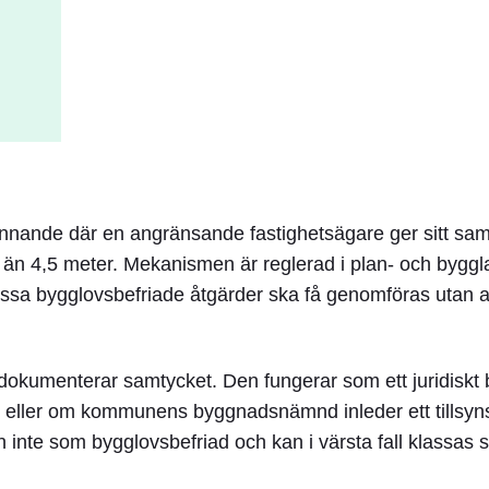
dkännande där en angränsande fastighetsägare ger sitt samt
 än 4,5 meter. Mekanismen är reglerad i
plan- och bygg
vissa bygglovsbefriade åtgärder ska få genomföras utan a
dokumenterar samtycket. Den fungerar som ett juridiskt 
yte eller om kommunens byggnadsnämnd inleder ett tillsy
 inte som bygglovsbefriad och kan i värsta fall klassas