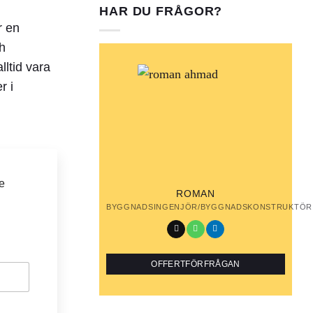
HAR DU FRÅGOR?
r en
ch
alltid vara
r i
e
ROMAN
BYGGNADSINGENJÖR/BYGGNADSKONSTRUKTÖR
OFFERTFÖRFRÅGAN