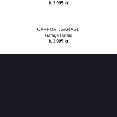
fr.
3 995
kr
CARPORT/GARAGE
Garage Harald
fr.
3 995
kr
elg tillsammans med familj, vänner och fina stunder 