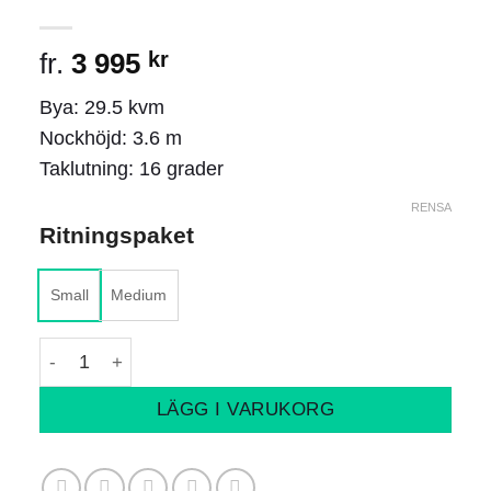
fr.
3 995
kr
Bya: 29.5 kvm
Nockhöjd: 3.6 m
Taklutning: 16 grader
RENSA
Ritningspaket
Small
Medium
Karl mängd
LÄGG I VARUKORG