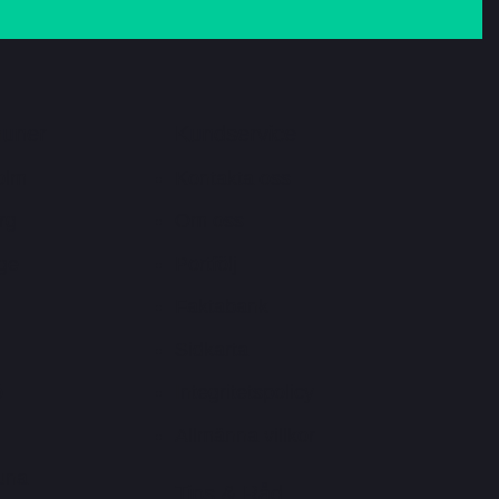
uner
Kundservice
olm
Kontakta oss
rg
Om oss
ge
Portfölj
Faktabank
Sidkarta
ö
Integritetspolicy
Allmänna villkor
tuna
Tips & Råd