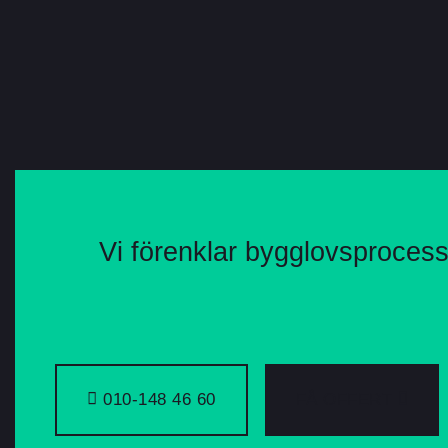
Vi förenklar bygglovsproces
010-148 46 60
FÅ OFFERT