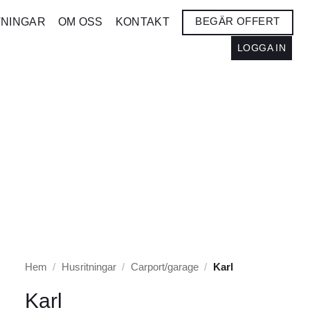
BEGÄR OFFERT
TNINGAR
OM OSS
KONTAKT
LOGGA IN
Hem
/
Husritningar
/
Carport/garage
/
Karl
Karl