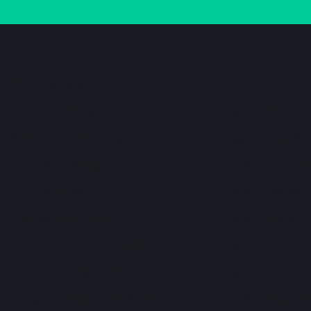
Våra tjänster
Populära komm
Bygglovsritningar
Bygglov i Stockh
Konstruktionsritningar
Bygglov i Götebo
Energiberäkningar
Bygglov i Huddin
VVS-ritningar
Bygglov i Nacka
Ventilationsritning
Bygglov i Täby
Brandskyddsbeskrivning
Bygglov i Värmd
Markplaneringsritning
Bygglov i Ekerö
Väggutredning & Avväxling
Bygglov i Sollen