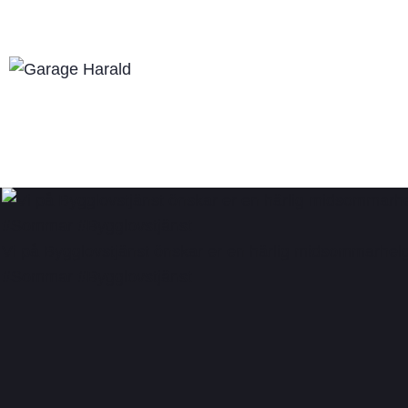
Vi på Bygglovstjänst önskar er en härlig midsommarh
#Sommar #Bygglovstjänst