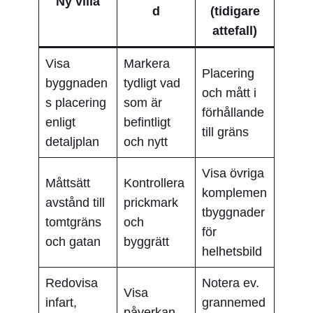
Ny villa
d
(tidigare
attefall)
Visa
Markera
Placering
byggnaden
tydligt vad
och mått i
s placering
som är
förhållande
enligt
befintligt
till gräns
detaljplan
och nytt
Visa övriga
Måttsätt
Kontrollera
komplemen
avstånd till
prickmark
tbyggnader
tomtgräns
och
för
och gatan
byggrätt
helhetsbild
Redovisa
Notera ev.
Visa
infart,
grannemed
påverkan