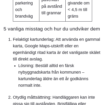
parkering
givande om
på avstånd
och
< 4,5 m till
till grannar
brandväg
gräns
5 vanliga misstag och hur du undviker dem
Felaktigt kartunderlag:
Att använda en gammal
karta, Google Maps-utskrift eller en
egenhändigt ritad karta är det vanligaste skälet
till direkt avslag.
Lösning:
Beställ alltid en färsk
nybyggnadskarta från kommunen –
kartunderlag äldre än ett år godkänns
normalt inte.
Otydlig måttsättning:
Handläggaren kan inte
gissa sig till avstånden. Bristfälliga eller