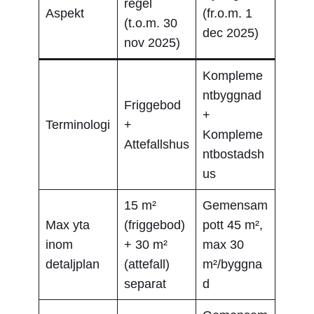
regel
Aspekt
(fr.o.m. 1
(t.o.m. 30
dec 2025)
nov 2025)
Kompleme
ntbyggnad
Friggebod
+
Terminologi
+
Kompleme
Attefallshus
ntbostadsh
us
15 m²
Gemensam
Max yta
(friggebod)
pott 45 m²,
inom
+ 30 m²
max 30
detaljplan
(attefall)
m²/byggna
separat
d