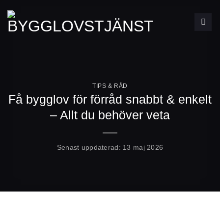
Skip
to
content
TIPS & RÅD
Få bygglov för förråd snabbt & enkelt
– Allt du behöver veta
Senast uppdaterad:
13 maj 2026