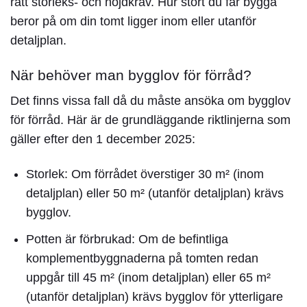
rätt storleks- och höjdkrav. Hur stort du får bygga
beror på om din tomt ligger inom eller utanför
detaljplan.
När behöver man bygglov för förråd?
Det finns vissa fall då du måste ansöka om
bygglov
för förråd
. Här är de grundläggande riktlinjerna som
gäller efter den 1 december 2025:
Storlek:
Om förrådet överstiger 30 m² (inom
detaljplan) eller 50 m² (utanför detaljplan) krävs
bygglov.
Potten är förbrukad:
Om de befintliga
komplementbyggnaderna på tomten redan
uppgår till 45 m² (inom detaljplan) eller 65 m²
(utanför detaljplan) krävs bygglov för ytterligare