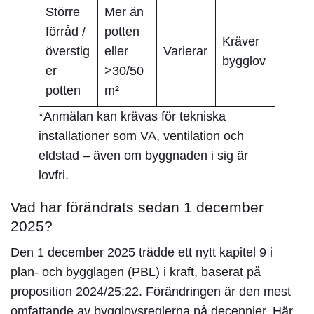
Större
Mer än
förråd /
potten
Kräver
överstig
eller
Varierar
bygglov
er
>30/50
potten
m²
*Anmälan kan krävas för tekniska
installationer som VA, ventilation och
eldstad – även om byggnaden i sig är
lovfri.
Vad har förändrats sedan 1 december
2025?
Den 1 december 2025 trädde ett nytt kapitel 9 i
plan- och bygglagen (PBL) i kraft, baserat på
proposition 2024/25:22. Förändringen är den mest
omfattande av bygglovsreglerna på decennier. Här