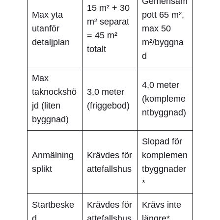
Gemensam
15 m² + 30
Max yta
pott 65 m²,
m² separat
utanför
max 50
= 45 m²
detaljplan
m²/byggna
totalt
d
Max
4,0 meter
taknockshö
3,0 meter
(kompleme
jd (liten
(friggebod)
ntbyggnad)
byggnad)
Slopad för
Anmälning
Krävdes för
komplemen
splikt
attefallshus
tbyggnader
*
Startbeske
Krävdes för
Krävs inte
d
attefallshus
längre*