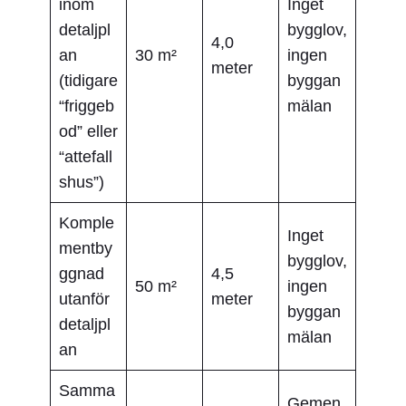
inom
Inget
detaljpl
bygglov,
4,0
an
30 m²
ingen
meter
(tidigare
byggan
“friggeb
mälan
od” eller
“attefall
shus”)
Komple
Inget
mentby
bygglov,
ggnad
4,5
50 m²
ingen
utanför
meter
byggan
detaljpl
mälan
an
Samma
Gemen