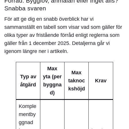
Förråd: Bygglov, anmälan eller inget alls?
Snabba svaren
För att ge dig en snabb överblick har vi
sammanställt en tabell som visar vad som gäller för
olika typer av fristående förråd enligt reglerna som
gäller från 1 december 2025. Detaljerna går vi
igenom längre ner i artikeln.
Max
Max
Typ av
yta (per
taknoc
Krav
åtgärd
byggna
kshöjd
d)
Komple
mentby
ggnad