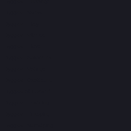
Bygglov i Huddinge
Bygglov i Nacka
Bygglov i Täby
Bygglov i Värmdö
Bygglov i Ekerö
Bygglov i Sollentuna
Bygglov i Vellinge
Bygglov i Oxelösund
Bygglov på Gotland
Bygglov i Enköping
Bygglov i Linköping
Bygglov i Norrköping