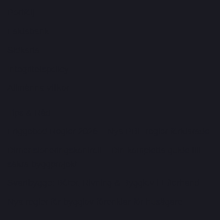
Portfölj
Faktabank
Sidkarta
Integritetspolicy
Allmänna villkor
Tips & Råd
Friggebod Regler 2026 – Nya PBL-regler förklarade
Dimensioneringskontroll – Din kompletta guide till
säkra byggprojekt
Svartbygge: Böter, Rivning & Bygglov i Efterhand
Nya regler för bygglov förenklar för husägare