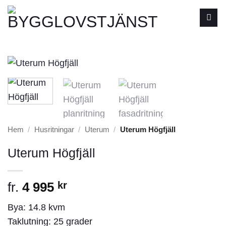
Skip
to
content
Hem
/
Husritningar
/
Uterum
/
Uterum Högfjäll
Uterum Högfjäll
fr.
4 995
kr
Bya: 14.8 kvm
Taklutning: 25 grader