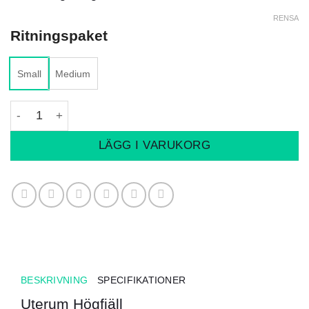
RENSA
Ritningspaket
Small
Medium
Uterum Högfjäll mängd
LÄGG I VARUKORG
BESKRIVNING
SPECIFIKATIONER
Uterum Högfjäll