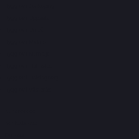
Bygglov i Jönköping
Bygglov i Uppsala
Bygglov i Umeå
Bygglov i Malmö
Bygglov i Norrtälje
Bygglov i Halmstad
Bygglov i Helsingborg
Bygglov i Västerås
Kundservice
Kontakta oss
Om oss