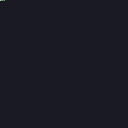
Vi på Bygglovstjänst önskar er en härlig
midsommarhelg tillsammans med familj, vänner och fina
stunder 🍓🌼🇸🇪 #Midsommar #GladMidsommar
#Svensksommar #Sommar #Bygglovstjänst