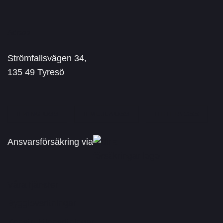
Adress
Strömfallsvägen 34,
135 49 Tyresö
RING OSS
MEJLA OSS
HITTA OSS
Ansvarsförsäkring via
Våra tjänster
Bygglovsritningar
Konstruktionsritningar