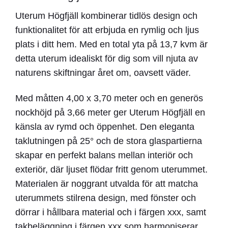
Uterum Högfjäll kombinerar tidlös design och
funktionalitet för att erbjuda en rymlig och ljus
plats i ditt hem. Med en total yta på 13,7 kvm är
detta uterum idealiskt för dig som vill njuta av
naturens skiftningar året om, oavsett väder.
Med måtten 4,00 x 3,70 meter och en generös
nockhöjd på 3,66 meter ger Uterum Högfjäll en
känsla av rymd och öppenhet. Den eleganta
taklutningen på 25° och de stora glaspartierna
skapar en perfekt balans mellan interiör och
exteriör, där ljuset flödar fritt genom uterummet.
Materialen är noggrant utvalda för att matcha
uterummets stilrena design, med fönster och
dörrar i hållbara material och i färgen xxx, samt
takbeläggning i färgen xxx som harmoniserar