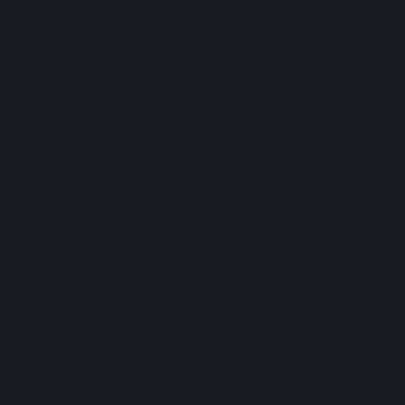
Energiberäkningar
VVS-ritningar
Ventilationsritning
Brandskyddsbeskrivning
Markplaneringsritning
Väggutredning & Avväxling
Husritningar
Populära kommuner
Bygglov i Stockholm
Bygglov i Göteborg