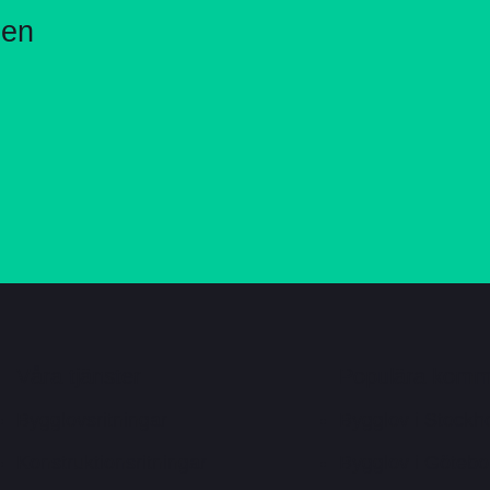
sen
Våra tjänster
Populära komm
Bygglovsritningar
Bygglov i Stockh
Konstruktionsritningar
Bygglov i Götebo