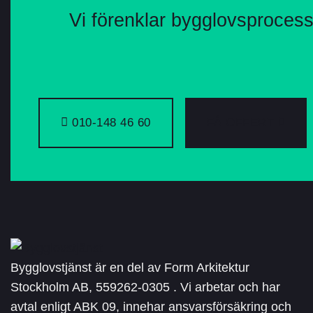
Vi förenklar bygglovsproces
010-148 46 60
FÅ OFFERT
Bygglovstjänst är en del av Form Arkitektur
Stockholm AB, 559262-0305 . Vi arbetar och har
avtal enligt ABK 09, innehar ansvarsförsäkring och