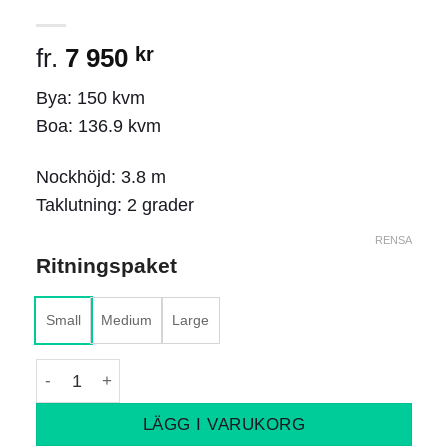
fr.
7 950
kr
Bya: 150 kvm
Boa: 136.9 kvm
Nockhöjd: 3.8 m
Taklutning: 2 grader
RENSA
Ritningspaket
Small
Medium
Large
Lars mängd
LÄGG I VARUKORG