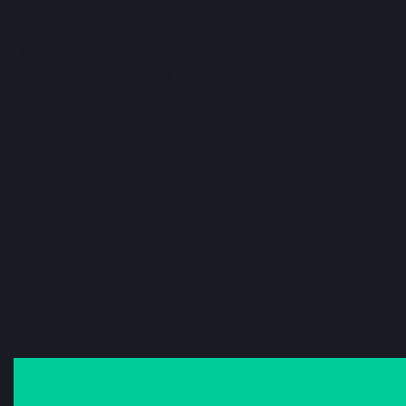
Vi på Bygglovstjänst önskar er en härlig midsommarh
#Sommar #Bygglovstjänst