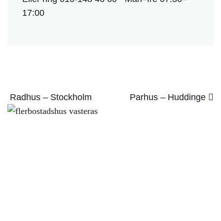
i
17:00
f
o
g
a
f
i
l
e
r
Radhus – Stockholm
Parhus – Huddinge
?