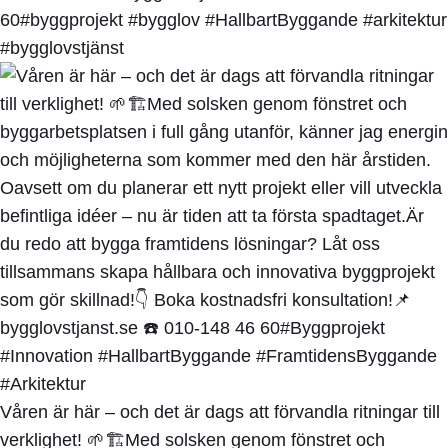
60#byggprojekt #bygglov #HallbartByggande #arkitektur
#bygglovstjänst
Våren är här – och det är dags att förvandla ritningar till
verklighet! 🌱🏗️Med solsken genom fönstret och