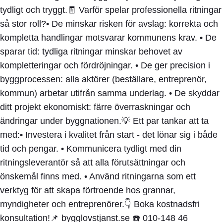
tydligt och tryggt.🧾 Varför spelar professionella ritningar
så stor roll?• De minskar risken för avslag: korrekta och
kompletta handlingar motsvarar kommunens krav. • De
sparar tid: tydliga ritningar minskar behovet av
kompletteringar och fördröjningar. • De ger precision i
byggprocessen: alla aktörer (beställare, entreprenör,
kommun) arbetar utifrån samma underlag. • De skyddar
ditt projekt ekonomiskt: färre överraskningar och
ändringar under byggnationen.💡 Ett par tankar att ta
med:• Investera i kvalitet från start - det lönar sig i både
tid och pengar. • Kommunicera tydligt med din
ritningsleverantör så att alla förutsättningar och
önskemål finns med. • Använd ritningarna som ett
verktyg för att skapa förtroende hos grannar,
myndigheter och entreprenörer.👇 Boka kostnadsfri
konsultation!📌 bygglovstjanst.se ☎️ 010-148 46