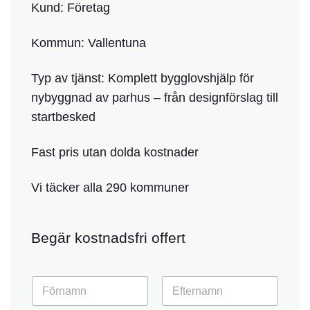
Kund:
Företag
Kommun:
Vallentuna
Typ av tjänst:
Komplett bygglovshjälp för
nybyggnad av parhus – från designförslag till
startbesked
Fast pris utan dolda kostnader
Vi täcker alla 290 kommuner
Begär kostnadsfri offert
F
ö
r