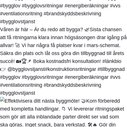
Våren är här – Är du redo att bygga? 🌿Sista chansen
att få ritningarna klara innan högsäsongen drar igång på
allvar! 🚀 Vi har några få platser kvar i mars-schemat.
Säkra din plats och låt oss göra din tillbyggnad till årets
succé! 🏡🏆📌 Boka kostnadsfri konsultation! #länkbio
👉 @bygglovstjanst#konstruktionsritningar #tillbyggnad
#bygglov #bygglovsritningar #energiberäkningar #vvs
#ventilationsritning #brandskyddsbeskrivning
#bygglovstjanst