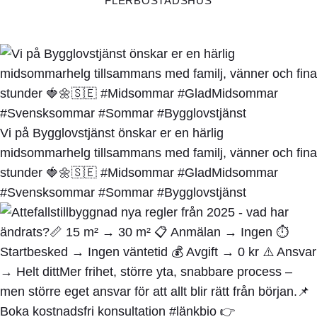
FLERBOSTADSHUS
Vi på Bygglovstjänst önskar er en härlig
midsommarhelg tillsammans med familj, vänner och fina
stunder 🍓🌼🇸🇪 #Midsommar #GladMidsommar
#Svensksommar #Sommar #Bygglovstjänst