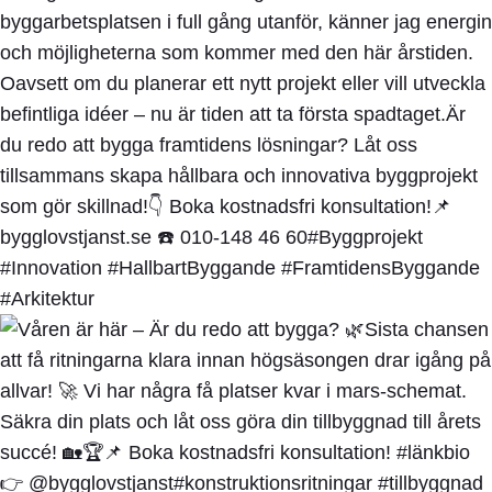
byggarbetsplatsen i full gång utanför, känner jag energin
och möjligheterna som kommer med den här årstiden.
Oavsett om du planerar ett nytt projekt eller vill utveckla
befintliga idéer – nu är tiden att ta första spadtaget.Är
du redo att bygga framtidens lösningar? Låt oss
tillsammans skapa hållbara och innovativa byggprojekt
som gör skillnad!👇 Boka kostnadsfri konsultation!📌
bygglovstjanst.se ☎️ 010-148 46 60#Byggprojekt
#Innovation #HallbartByggande #FramtidensByggande
#Arkitektur