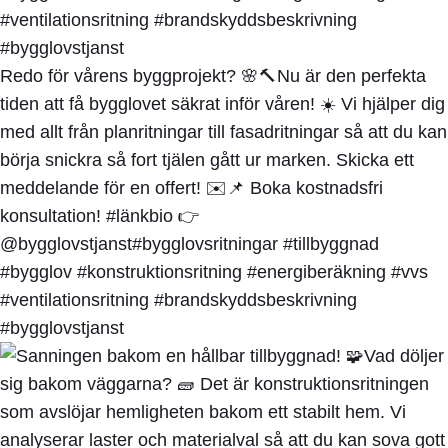
Redo för vårens byggprojekt? 🌸🔨Nu är den perfekta
tiden att få bygglovet säkrat inför våren! ☀️ Vi hjälper dig
med allt från planritningar till fasadritningar så att du kan
börja snickra så fort tjälen gått ur marken. Skicka ett
meddelande för en offert! ✉️📌 Boka kostnadsfri
konsultation! #länkbio 👉
@bygglovstjanst#bygglovsritningar #tillbyggnad
#bygglov #konstruktionsritning #energiberäkning #vvs
#ventilationsritning #brandskyddsbeskrivning
#bygglovstjanst