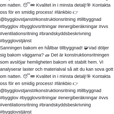
Sanningen bakom en hållbar tillbyggnad! 🧩Vad döljer
sig bakom väggarna? 🧱 Det är konstruktionsritningen
som avslöjar hemligheten bakom ett stabilt hem. Vi
analyserar laster och materialval så att du kan sova gott
om natten. 😴💤 Kvalitet in i minsta detalj!🎯 Kontakta
oss för en smidig process! #länkbio 👉
@bygglovstjanst#konstruktionsritning #tillbyggnad
#bygglov #bygglovsritningar #energiberäkningar #vvs
#ventilationsritning #brandskyddsbeskrivning
#bygglovstjänst