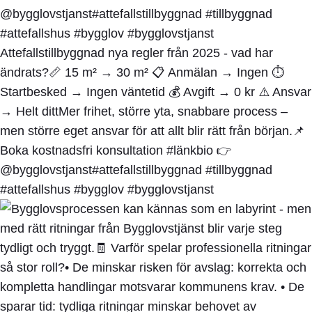
Attefallstillbyggnad nya regler från 2025 - vad har
ändrats?📏 15 m² → 30 m² 📋 Anmälan → Ingen ⏱️
Startbesked → Ingen väntetid 💰 Avgift → 0 kr ⚠️ Ansvar
→ Helt dittMer frihet, större yta, snabbare process –
men större eget ansvar för att allt blir rätt från början.📌
Boka kostnadsfri konsultation #länkbio 👉
@bygglovstjanst#attefallstillbyggnad #tillbyggnad
#attefallshus #bygglov #bygglovstjanst