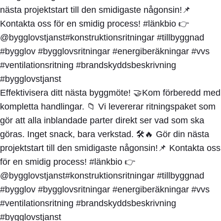
Effektivisera ditt nästa byggmöte! 🤝Kom förberedd med
kompletta handlingar. 📁 Vi levererar ritningspaket som
gör att alla inblandade parter direkt ser vad som ska
göras. Inget snack, bara verkstad. 🛠️🔥 Gör din nästa
projektstart till den smidigaste någonsin!📌 Kontakta oss
för en smidig process! #länkbio 👉
@bygglovstjanst#konstruktionsritningar #tillbyggnad
#bygglov #bygglovsritningar #energiberäkningar #vvs
#ventilationsritning #brandskyddsbeskrivning
#bygglovstjanst