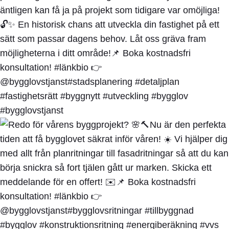
äntligen kan få ja på projekt som tidigare var omöjliga!
🔓✨ En historisk chans att utveckla din fastighet på ett
sätt som passar dagens behov. Låt oss gräva fram
möjligheterna i ditt område!📌 Boka kostnadsfri
konsultation! #länkbio 👉
@bygglovstjanst#stadsplanering #detaljplan
#fastighetsrätt #byggnytt #utveckling #bygglov
#bygglovstjanst